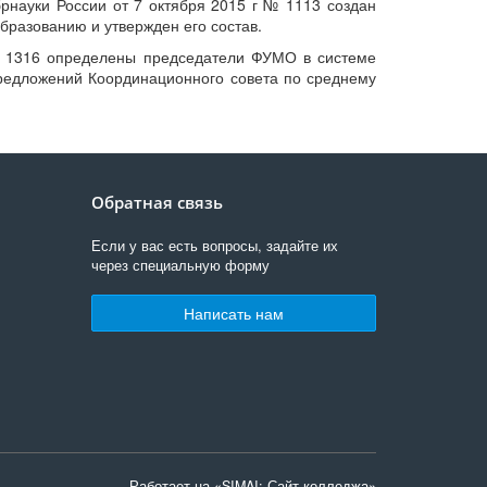
науки России от 7 октября 2015 г № 1113 создан
разованию и утвержден его состав.
№ 1316 определены председатели ФУМО в системе
редложений Координационного совета по среднему
Обратная связь
Если у вас есть вопросы, задайте их
через специальную форму
Написать нам
Работает на «SIMAI: Сайт колледжа»