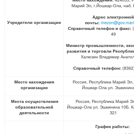
Марий Эл, г.Йошкар-Ола, наб. 
Адрес электронной
Учредители организации
почты:
mecon@gov.mari
Справочный телефон
и факс:
(
49
Министр промышленности, эко
развития и торговли Республи
Халюзин Владимир Анато
Справочный телефон:
(8362
Место нахождения
Россия, Республика Марий Эл, 
организации
Йошкар-Ола ул. Эшкинина
Места осуществления
Россия, Республика Марий Эл,
образовательной
Йошкар-Ола ул. Эшкинина 10Б. К
деятельности
321
График работы: